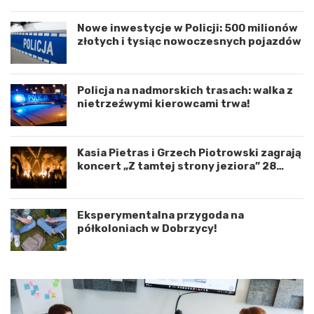
o
e
r
n
Nowe inwestycje w Policji: 500 milionów
d
i
złotych i tysiąc nowoczesnych pojazdów
y
e
n
d
a
r
c
o
Policja na nadmorskich trasach: walka z
j
g
nietrzeźwymi kierowcami trwa!
ę
o
r
w
o
e
Kasia Pietras i Grzech Piotrowski zagrają
z
p
koncert „Z tamtej strony jeziora” 28
w
o
sierpnia!
o
d
j
K
u
o
Eksperymentalna przygoda na
m
s
półkoloniach w Dobrzycy!
i
z
ę
a
d
l
z
i
y
n
W
e