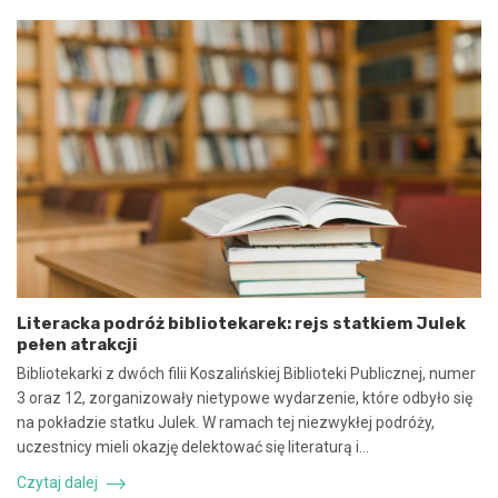
a
o
n
2
i
0
e
2
u
5
m
:
o
N
w
i
y
e
n
b
a
e
w
z
s
p
p
i
ó
e
Literacka podróż bibliotekarek: rejs statkiem Julek
ł
c
pełen atrakcji
p
z
r
n
Bibliotekarki z dwóch filii Koszalińskiej Biblioteki Publicznej, numer
a
e
3 oraz 12, zorganizowały nietypowe wydarzenie, które odbyło się
c
z
na pokładzie statku Julek. W ramach tej niezwykłej podróży,
ę
d
uczestnicy mieli okazję delektować się literaturą i…
i
a
k
r
Czytaj dalej
o
z