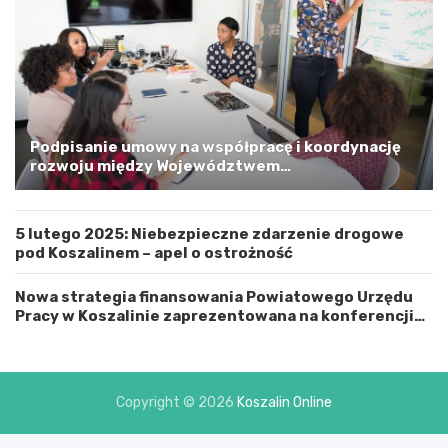
r
s
k
i
m
a
G
m
Podpisanie umowy na współpracę i koordynację
i
rozwoju między Województwem
n
Zachodniopomorskim a Gminą Miastem Koszalin
ą
M
5 lutego 2025: Niebezpieczne zdarzenie drogowe
i
pod Koszalinem – apel o ostrożność
a
s
t
Nowa strategia finansowania Powiatowego Urzędu
e
Pracy w Koszalinie zaprezentowana na konferencji
m
prasowej
K
o
s
Copyright © 2026
Koszalin Online
z
a