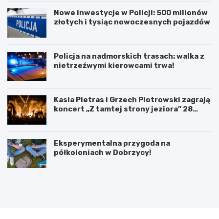
Nowe inwestycje w Policji: 500 milionów
złotych i tysiąc nowoczesnych pojazdów
Policja na nadmorskich trasach: walka z
nietrzeźwymi kierowcami trwa!
Kasia Pietras i Grzech Piotrowski zagrają
koncert „Z tamtej strony jeziora” 28
sierpnia!
Eksperymentalna przygoda na
półkoloniach w Dobrzycy!
P
5
o
l
d
u
p
t
i
e
s
g