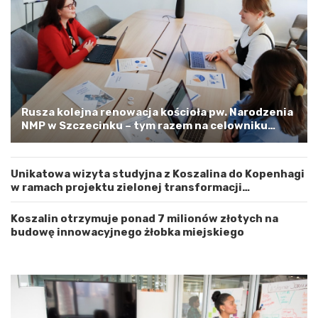
o
m
j
–
e
a
w
p
ó
e
d
l
z
o
t
o
w
s
Rusza kolejna renowacja kościoła pw. Narodzenia
e
t
NMP w Szczecinku – tym razem na celowniku
m
r
zachodnia elewacja i główne wejście
Z
o
a
ż
Unikatowa wizyta studyjna z Koszalina do Kopenhagi
c
n
w ramach projektu zielonej transformacji
h
o
energetycznej
o
ś
d
ć
Koszalin otrzymuje ponad 7 milionów złotych na
n
budowę innowacyjnego żłobka miejskiego
i
o
p
o
m
o