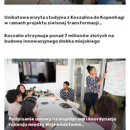
m
r
zachodnia elewacja i główne wejście
Z
o
a
ż
Unikatowa wizyta studyjna z Koszalina do Kopenhagi
c
n
w ramach projektu zielonej transformacji
h
o
energetycznej
o
ś
d
ć
Koszalin otrzymuje ponad 7 milionów złotych na
n
budowę innowacyjnego żłobka miejskiego
i
o
p
o
m
o
r
s
k
i
m
a
G
m
Podpisanie umowy na współpracę i koordynację
i
rozwoju między Województwem
n
Zachodniopomorskim a Gminą Miastem Koszalin