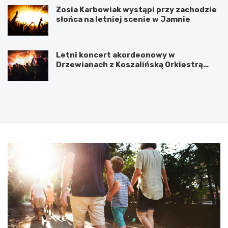
Zosia Karbowiak wystąpi przy zachodzie
słońca na letniej scenie w Jamnie
Letni koncert akordeonowy w
Drzewianach z Koszalińską Orkiestrą
AKORD
P
5
o
l
d
u
p
t
i
e
s
g
a
o
n
2
i
0
e
2
u
5
m
:
o
N
w
i
y
e
n
b