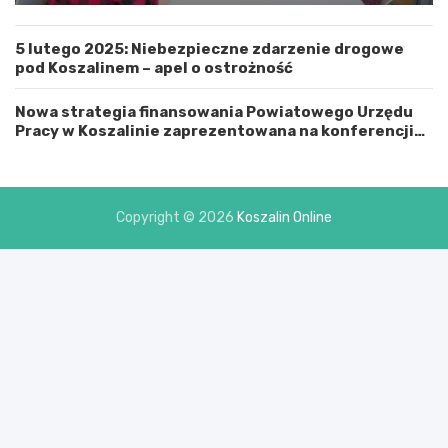
ą
M
5 lutego 2025: Niebezpieczne zdarzenie drogowe
i
pod Koszalinem – apel o ostrożność
a
s
t
Nowa strategia finansowania Powiatowego Urzędu
e
Pracy w Koszalinie zaprezentowana na konferencji
m
prasowej
K
o
s
Copyright © 2026
Koszalin Online
z
a
l
i
n