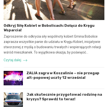
a
e
w
z
s
p
p
i
ó
e
Odkryj Siłę Kobiet w Bobolicach: Dołącz do Kręgu
ł
c
Wsparcia!
p
z
r
n
Zaproszenie do odkrycia siły wspólnoty kobiet Gmina Bobolice
a
e
zaprasza wszystkie panie do udziału w Kręgu Kobiet, inicjatywie
c
z
stworzonej z myślą o budowaniu trwałych i wspierających relacji
ę
d
wśród mieszkanek. To wyjątkowa okazja, by poświęcić…
i
a
k
r
Czytaj dalej
o
z
o
e
r
n
ZALIA zagra w Koszalinie – nie przegap
d
i
alt-popowej uczty 12 września!
y
e
n
d
a
r
c
o
Jak skutecznie przygotować rodzinę na
j
g
kryzys? Sprawdź to teraz!
ę
o