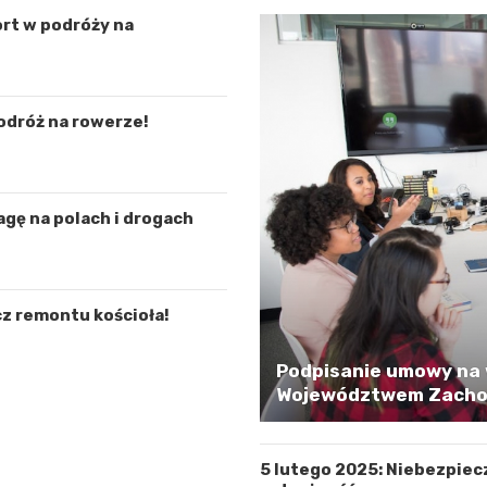
rt w podróży na
odróż na rowerze!
agę na polach i drogach
z remontu kościoła!
Podpisanie umowy na 
Województwem Zachod
5 lutego 2025: Niebezpiec