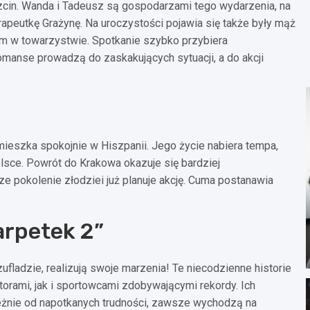
rzcin. Wanda i Tadeusz są gospodarzami tego wydarzenia, na
erapeutkę Grażynę. Na uroczystości pojawia się także były mąż
azem w towarzystwie. Spotkanie szybko przybiera
romanse prowadzą do zaskakujących sytuacji, a do akcji
mieszka spokojnie w Hiszpanii. Jego życie nabiera tempa,
sce. Powrót do Krakowa okazuje się bardziej
e pokolenie złodziei już planuje akcję. Cuma postanawia
arpetek 2”
fladzie, realizują swoje marzenia! Te niecodzienne historie
torami, jak i sportowcami zdobywającymi rekordy. Ich
eżnie od napotkanych trudności, zawsze wychodzą na