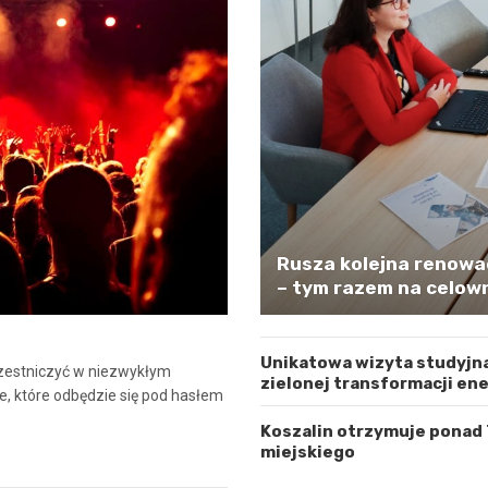
Rusza kolejna renowa
– tym razem na celown
Unikatowa wizyta studyjna
czestniczyć w niezwykłym
zielonej transformacji en
e, które odbędzie się pod hasłem
Koszalin otrzymuje ponad
miejskiego