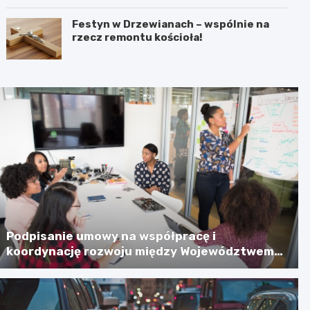
Festyn w Drzewianach – wspólnie na
rzecz remontu kościoła!
Podpisanie umowy na współpracę i
koordynację rozwoju między Województwem
Zachodniopomorskim a Gminą Miastem
Koszalin