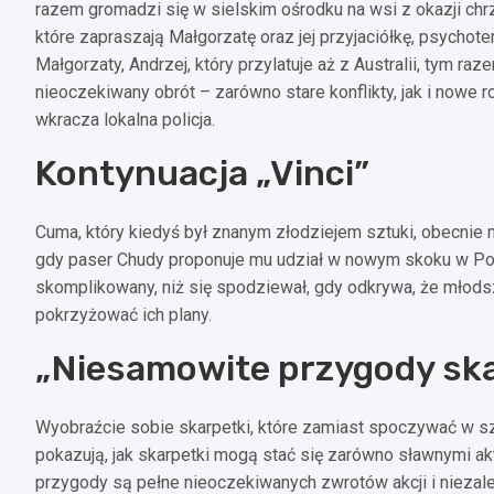
razem gromadzi się w sielskim ośrodku na wsi z okazji ch
które zapraszają Małgorzatę oraz jej przyjaciółkę, psychot
Małgorzaty, Andrzej, który przylatuje aż z Australii, tym r
nieoczekiwany obrót – zarówno stare konflikty, jak i nowe 
wkracza lokalna policja.
Kontynuacja „Vinci”
Cuma, który kiedyś był znanym złodziejem sztuki, obecnie 
gdy paser Chudy proponuje mu udział w nowym skoku w Pol
skomplikowany, niż się spodziewał, gdy odkrywa, że młodsz
pokrzyżować ich plany.
„Niesamowite przygody sk
Wyobraźcie sobie skarpetki, które zamiast spoczywać w szu
pokazują, jak skarpetki mogą stać się zarówno sławnymi ak
przygody są pełne nieoczekiwanych zwrotów akcji i niezal