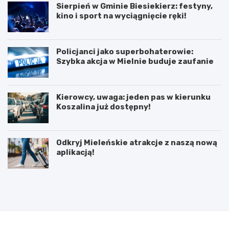
Sierpień w Gminie Biesiekierz: festyny,
kino i sport na wyciągnięcie ręki!
Policjanci jako superbohaterowie:
Szybka akcja w Mielnie buduje zaufanie
Kierowcy, uwaga: jeden pas w kierunku
Koszalina już dostępny!
Odkryj Mieleńskie atrakcje z naszą nową
aplikacją!
P
5
o
l
d
u
p
t
i
e
s
g
a
o