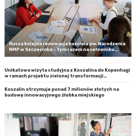
j
–
e
a
w
p
ó
e
d
l
z
o
t
o
w
s
Rusza kolejna renowacja kościoła pw. Narodzenia
e
t
NMP w Szczecinku – tym razem na celowniku
m
r
zachodnia elewacja i główne wejście
Z
o
a
ż
Unikatowa wizyta studyjna z Koszalina do Kopenhagi
c
n
w ramach projektu zielonej transformacji
h
o
energetycznej
o
ś
d
ć
Koszalin otrzymuje ponad 7 milionów złotych na
n
budowę innowacyjnego żłobka miejskiego
i
o
p
o
m
o
r