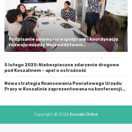
s
k
i
m
a
G
m
Podpisanie umowy na współpracę i koordynację
i
rozwoju między Województwem
n
Zachodniopomorskim a Gminą Miastem Koszalin
ą
M
5 lutego 2025: Niebezpieczne zdarzenie drogowe
i
pod Koszalinem – apel o ostrożność
a
s
t
Nowa strategia finansowania Powiatowego Urzędu
e
Pracy w Koszalinie zaprezentowana na konferencji
m
prasowej
K
o
s
Copyright © 2026
Koszalin Online
z
a
l