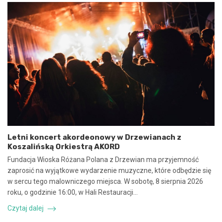
n
2
i
0
e
2
u
5
m
:
o
N
w
i
y
e
n
b
a
e
w
z
s
p
p
i
ó
e
Letni koncert akordeonowy w Drzewianach z
ł
c
Koszalińską Orkiestrą AKORD
p
z
r
n
Fundacja Wioska Różana Polana z Drzewian ma przyjemność
a
e
zaprosić na wyjątkowe wydarzenie muzyczne, które odbędzie się
c
z
w sercu tego malowniczego miejsca. W sobotę, 8 sierpnia 2026
ę
d
roku, o godzinie 16:00, w Hali Restauracji…
i
a
k
r
Czytaj dalej
o
z