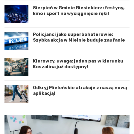
o
e
r
n
Sierpień w Gminie Biesiekierz: festyny,
d
i
kino i sport na wyciągnięcie ręki!
y
e
n
d
a
r
c
o
Policjanci jako superbohaterowie:
j
g
Szybka akcja w Mielnie buduje zaufanie
ę
o
r
w
o
e
Kierowcy, uwaga: jeden pas w kierunku
z
p
Koszalina już dostępny!
w
o
o
d
j
K
u
o
Odkryj Mieleńskie atrakcje z naszą nową
m
s
aplikacją!
i
z
ę
a
d
l
z
i
y
n
W
e
o
m