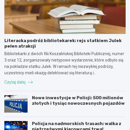
Literacka podróż bibliotekarek: rejs statkiem Julek
pełen atrakcji
Bibliotekarki z dwóch filii Koszalińskiej Biblioteki Publicznej, numer
3 oraz 12, zorganizowały nietypowe wydarzenie, które odbyło się
na pokładzie statku Julek. W ramach tej niezwykłej podróży,
uczestnicy mieli okazję delektować się literaturą i…
Czytaj dalej
Nowe inwestycje w Policji: 500 milionów
złotych i tysiąc nowoczesnych pojazdów
Policja na nadmorskich trasach: walka z
nietrzeźwymi kierowcami trwa!