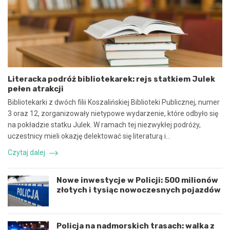
w
i
y
e
n
b
a
e
w
z
s
p
p
i
ó
e
Literacka podróż bibliotekarek: rejs statkiem Julek
ł
c
pełen atrakcji
p
z
r
n
Bibliotekarki z dwóch filii Koszalińskiej Biblioteki Publicznej, numer
a
e
3 oraz 12, zorganizowały nietypowe wydarzenie, które odbyło się
c
z
na pokładzie statku Julek. W ramach tej niezwykłej podróży,
ę
d
uczestnicy mieli okazję delektować się literaturą i…
i
a
k
r
Czytaj dalej
o
z
o
e
r
n
Nowe inwestycje w Policji: 500 milionów
d
i
złotych i tysiąc nowoczesnych pojazdów
y
e
n
d
a
r
c
o
Policja na nadmorskich trasach: walka z