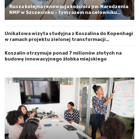
w
s
Rusza kolejna renowacja kościoła pw. Narodzenia
e
t
NMP w Szczecinku – tym razem na celowniku
m
r
zachodnia elewacja i główne wejście
Z
o
a
ż
Unikatowa wizyta studyjna z Koszalina do Kopenhagi
c
n
w ramach projektu zielonej transformacji
h
o
energetycznej
o
ś
d
ć
Koszalin otrzymuje ponad 7 milionów złotych na
n
budowę innowacyjnego żłobka miejskiego
i
o
p
o
m
o
r
s
k
i
m
a
G