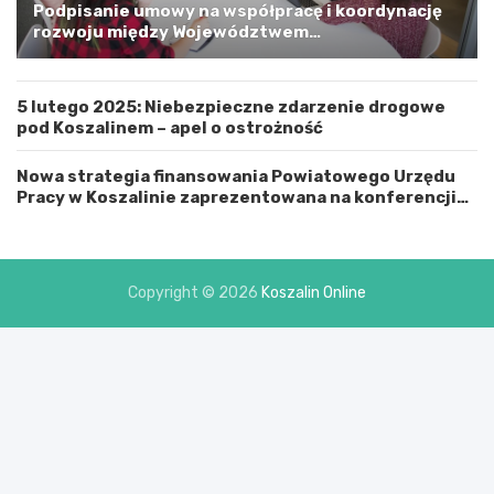
m
Podpisanie umowy na współpracę i koordynację
i
rozwoju między Województwem
n
Zachodniopomorskim a Gminą Miastem Koszalin
ą
M
5 lutego 2025: Niebezpieczne zdarzenie drogowe
i
pod Koszalinem – apel o ostrożność
a
s
t
Nowa strategia finansowania Powiatowego Urzędu
e
Pracy w Koszalinie zaprezentowana na konferencji
m
prasowej
K
o
s
Copyright © 2026
Koszalin Online
z
a
l
i
n