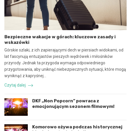
n
b
a
e
w
z
s
p
p
i
ó
e
Bezpieczne wakacje w górach: kluczowe zasady i
ł
c
wskazówki
p
z
r
n
Górskie szlaki, z ich zapierającymi dech w piersiach widokami, od
a
e
lat fascynują entuzjastów pieszych wędrówek i miłośników
c
z
przyrody. Jednak ta przygoda wymaga odpowiedniego
ę
d
przygotowania, aby uniknąć niebezpiecznych sytuacji, które mogą
i
a
k
r
wyniknąć z kapryśnej…
o
z
Czytaj dalej
o
e
r
n
d
i
DKF „Non Popcorn” powraca z
y
e
emocjonującym sezonem filmowym!
n
d
a
r
c
o
j
g
Komorowo ożywa podczas historycznej