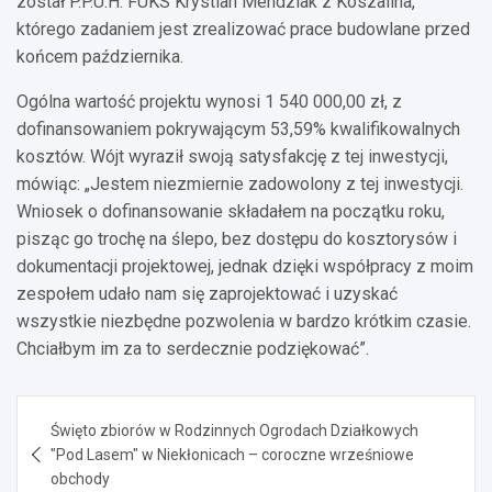
został P.P.U.H. FUKS Krystian Mendziak z Koszalina,
którego zadaniem jest zrealizować prace budowlane przed
końcem października.
Ogólna wartość projektu wynosi 1 540 000,00 zł, z
dofinansowaniem pokrywającym 53,59% kwalifikowalnych
kosztów. Wójt wyraził swoją satysfakcję z tej inwestycji,
mówiąc: „Jestem niezmiernie zadowolony z tej inwestycji.
Wniosek o dofinansowanie składałem na początku roku,
pisząc go trochę na ślepo, bez dostępu do kosztorysów i
dokumentacji projektowej, jednak dzięki współpracy z moim
zespołem udało nam się zaprojektować i uzyskać
wszystkie niezbędne pozwolenia w bardzo krótkim czasie.
Chciałbym im za to serdecznie podziękować”.
Nawigacja
Święto zbiorów w Rodzinnych Ogrodach Działkowych
wpisu
"Pod Lasem" w Niekłonicach – coroczne wrześniowe
obchody