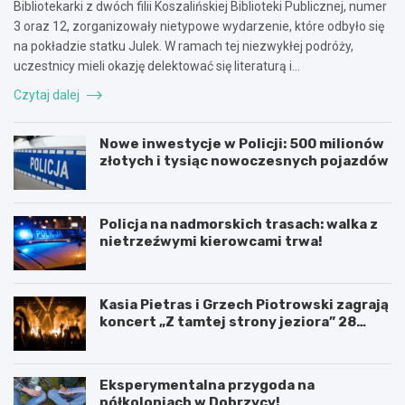
Bibliotekarki z dwóch filii Koszalińskiej Biblioteki Publicznej, numer
3 oraz 12, zorganizowały nietypowe wydarzenie, które odbyło się
na pokładzie statku Julek. W ramach tej niezwykłej podróży,
uczestnicy mieli okazję delektować się literaturą i…
Czytaj dalej
Nowe inwestycje w Policji: 500 milionów
złotych i tysiąc nowoczesnych pojazdów
Policja na nadmorskich trasach: walka z
nietrzeźwymi kierowcami trwa!
Kasia Pietras i Grzech Piotrowski zagrają
koncert „Z tamtej strony jeziora” 28
sierpnia!
Eksperymentalna przygoda na
półkoloniach w Dobrzycy!