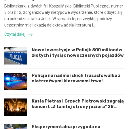
r
n
Bibliotekarki z dwóch filii Koszalińskiej Biblioteki Publicznej, numer
a
e
3 oraz 12, zorganizowały nietypowe wydarzenie, które odbyło się
c
z
na pokładzie statku Julek. W ramach tej niezwykłej podróży,
ę
d
uczestnicy mieli okazję delektować się literaturą i…
i
a
k
r
Czytaj dalej
o
z
o
e
r
n
Nowe inwestycje w Policji: 500 milionów
d
i
złotych i tysiąc nowoczesnych pojazdów
y
e
n
d
a
r
c
o
Policja na nadmorskich trasach: walka z
j
g
nietrzeźwymi kierowcami trwa!
ę
o
r
w
o
e
Kasia Pietras i Grzech Piotrowski zagrają
z
p
koncert „Z tamtej strony jeziora” 28
w
o
sierpnia!
o
d
j
K
u
o
Eksperymentalna przygoda na