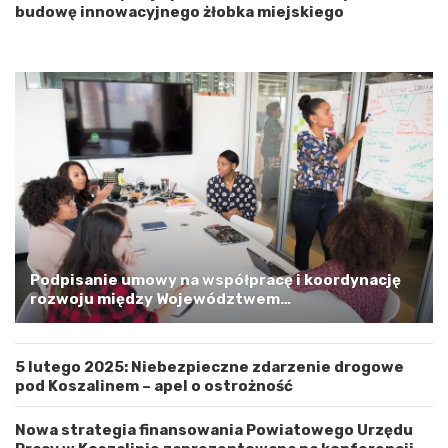
n
budowę innowacyjnego żłobka miejskiego
i
o
p
o
m
o
r
s
k
i
m
a
G
m
Podpisanie umowy na współpracę i koordynację
i
rozwoju między Województwem
n
Zachodniopomorskim a Gminą Miastem Koszalin
ą
M
5 lutego 2025: Niebezpieczne zdarzenie drogowe
i
pod Koszalinem – apel o ostrożność
a
s
t
Nowa strategia finansowania Powiatowego Urzędu