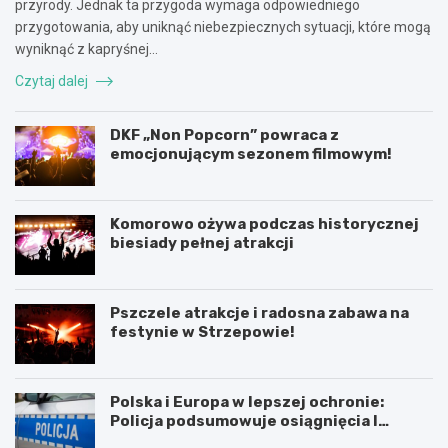
przyrody. Jednak ta przygoda wymaga odpowiedniego
przygotowania, aby uniknąć niebezpiecznych sytuacji, które mogą
wyniknąć z kapryśnej…
Czytaj dalej
DKF „Non Popcorn” powraca z
emocjonującym sezonem filmowym!
Komorowo ożywa podczas historycznej
biesiady pełnej atrakcji
Pszczele atrakcje i radosna zabawa na
festynie w Strzepowie!
Polska i Europa w lepszej ochronie:
Policja podsumowuje osiągnięcia I
połowy 2026 roku