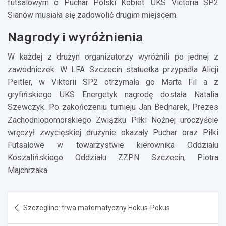
futsalowym o Puchar Polski Kobiet. UKS Victoria SP2
Sianów musiała się zadowolić drugim miejscem.
Nagrody i wyróżnienia
W każdej z drużyn organizatorzy wyróżnili po jednej z
zawodniczek. W LFA Szczecin statuetka przypadła Alicji
Peitler, w Viktorii SP2 otrzymała go Marta Fil a z
gryfińskiego UKS Energetyk nagrodę dostała Natalia
Szewczyk. Po zakończeniu turnieju Jan Bednarek, Prezes
Zachodniopomorskiego Związku Piłki Nożnej uroczyście
wręczył zwycięskiej drużynie okazały Puchar oraz Piłki
Futsalowe w towarzystwie kierownika Oddziału
Koszalińskiego Oddziału ZZPN Szczecin, Piotra
Majchrzaka.
Nawigacja
Szczeglino: trwa matematyczny Hokus-Pokus
wpisu