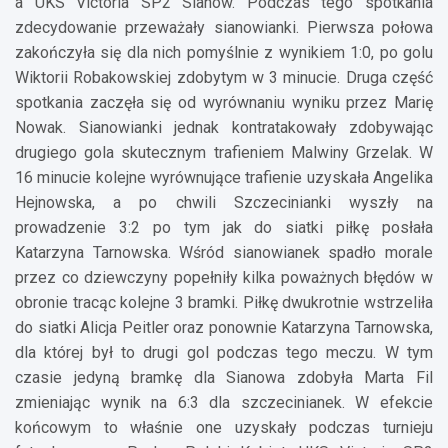
a UKS Victoria SP2 Sianów. Podczas tego spotkania
zdecydowanie przeważały sianowianki. Pierwsza połowa
zakończyła się dla nich pomyślnie z wynikiem 1:0, po golu
Wiktorii Robakowskiej zdobytym w 3 minucie. Druga część
spotkania zaczęła się od wyrównaniu wyniku przez Marię
Nowak. Sianowianki jednak kontratakowały zdobywając
drugiego gola skutecznym trafieniem Malwiny Grzelak. W
16 minucie kolejne wyrównujące trafienie uzyskała Angelika
Hejnowska, a po chwili Szczecinianki wyszły na
prowadzenie 3:2 po tym jak do siatki piłkę posłała
Katarzyna Tarnowska. Wśród sianowianek spadło morale
przez co dziewczyny popełniły kilka poważnych błędów w
obronie tracąc kolejne 3 bramki. Piłkę dwukrotnie wstrzeliła
do siatki Alicja Peitler oraz ponownie Katarzyna Tarnowska,
dla której był to drugi gol podczas tego meczu. W tym
czasie jedyną bramkę dla Sianowa zdobyła Marta Fil
zmieniając wynik na 6:3 dla szczecinianek. W efekcie
końcowym to właśnie one uzyskały podczas turnieju