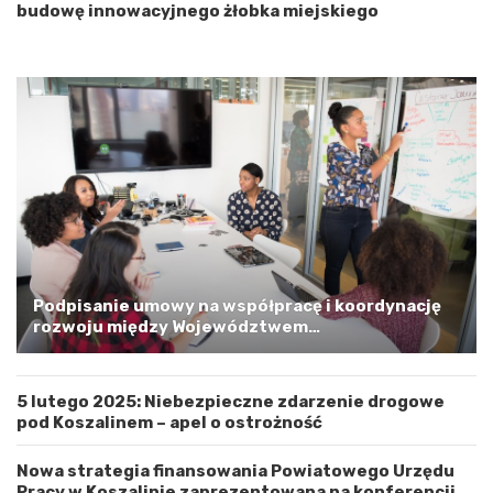
i
budowę innowacyjnego żłobka miejskiego
o
p
o
m
o
r
s
k
i
m
a
G
m
i
Podpisanie umowy na współpracę i koordynację
n
rozwoju między Województwem
ą
Zachodniopomorskim a Gminą Miastem Koszalin
M
i
5 lutego 2025: Niebezpieczne zdarzenie drogowe
a
pod Koszalinem – apel o ostrożność
s
t
e
Nowa strategia finansowania Powiatowego Urzędu
m
Pracy w Koszalinie zaprezentowana na konferencji