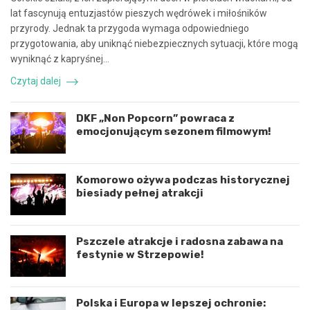
a
e
lat fascynują entuzjastów pieszych wędrówek i miłośników
c
z
przyrody. Jednak ta przygoda wymaga odpowiedniego
ę
d
przygotowania, aby uniknąć niebezpiecznych sytuacji, które mogą
i
a
k
r
wyniknąć z kapryśnej…
o
z
Czytaj dalej
o
e
r
n
d
i
DKF „Non Popcorn” powraca z
y
e
emocjonującym sezonem filmowym!
n
d
a
r
c
o
j
g
Komorowo ożywa podczas historycznej
ę
o
biesiady pełnej atrakcji
r
w
o
e
z
p
Pszczele atrakcje i radosna zabawa na
w
o
festynie w Strzepowie!
o
d
j
K
u
o
m
s
Polska i Europa w lepszej ochronie:
i
z