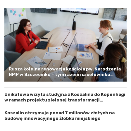
d
l
z
i
y
n
W
e
o
m
j
–
e
a
w
p
ó
e
d
l
z
o
t
o
w
s
Rusza kolejna renowacja kościoła pw. Narodzenia
e
t
NMP w Szczecinku – tym razem na celowniku
m
r
zachodnia elewacja i główne wejście
Z
o
a
ż
Unikatowa wizyta studyjna z Koszalina do Kopenhagi
c
n
w ramach projektu zielonej transformacji
h
o
energetycznej
o
ś
d
ć
Koszalin otrzymuje ponad 7 milionów złotych na
n
budowę innowacyjnego żłobka miejskiego
i
o