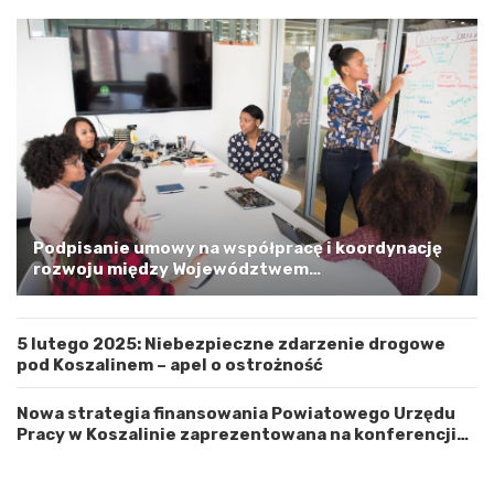
p
o
m
o
r
s
k
i
m
a
G
m
Podpisanie umowy na współpracę i koordynację
i
rozwoju między Województwem
n
Zachodniopomorskim a Gminą Miastem Koszalin
ą
M
5 lutego 2025: Niebezpieczne zdarzenie drogowe
i
pod Koszalinem – apel o ostrożność
a
s
t
Nowa strategia finansowania Powiatowego Urzędu
e
Pracy w Koszalinie zaprezentowana na konferencji
m
prasowej
K