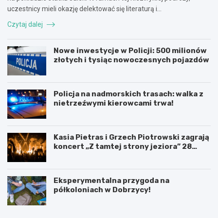
uczestnicy mieli okazję delektować się literaturą i…
Czytaj dalej
Nowe inwestycje w Policji: 500 milionów
złotych i tysiąc nowoczesnych pojazdów
Policja na nadmorskich trasach: walka z
nietrzeźwymi kierowcami trwa!
Kasia Pietras i Grzech Piotrowski zagrają
koncert „Z tamtej strony jeziora” 28
sierpnia!
Eksperymentalna przygoda na
półkoloniach w Dobrzycy!
P
5
o
l