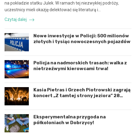
na pokładzie statku Julek. W ramach tej niezwykłej podróży,
ę
d
uczestnicy mieli okazję delektować się literaturą i…
i
a
k
r
Czytaj dalej
o
z
o
e
r
n
Nowe inwestycje w Policji: 500 milionów
d
i
złotych i tysiąc nowoczesnych pojazdów
y
e
n
d
a
r
c
o
Policja na nadmorskich trasach: walka z
j
g
nietrzeźwymi kierowcami trwa!
ę
o
r
w
o
e
Kasia Pietras i Grzech Piotrowski zagrają
z
p
koncert „Z tamtej strony jeziora” 28
w
o
sierpnia!
o
d
j
K
u
o
Eksperymentalna przygoda na
m
s
półkoloniach w Dobrzycy!
i
z
ę
a