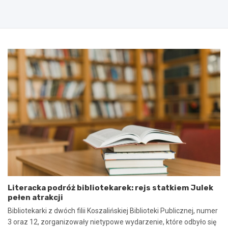
d
u
p
t
i
e
s
g
a
o
n
2
i
0
e
2
u
5
m
:
o
N
w
i
y
e
n
b
a
e
w
z
s
p
p
i
ó
e
Literacka podróż bibliotekarek: rejs statkiem Julek
ł
c
pełen atrakcji
p
z
r
n
Bibliotekarki z dwóch filii Koszalińskiej Biblioteki Publicznej, numer
a
e
3 oraz 12, zorganizowały nietypowe wydarzenie, które odbyło się
c
z