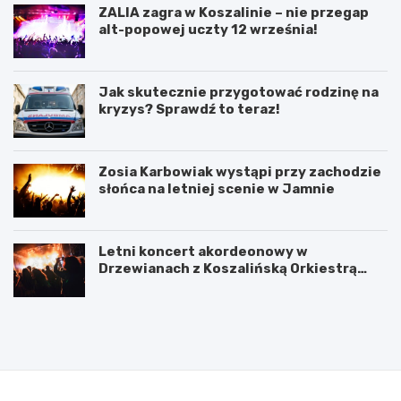
ZALIA zagra w Koszalinie – nie przegap
alt-popowej uczty 12 września!
Jak skutecznie przygotować rodzinę na
kryzys? Sprawdź to teraz!
Zosia Karbowiak wystąpi przy zachodzie
słońca na letniej scenie w Jamnie
Letni koncert akordeonowy w
Drzewianach z Koszalińską Orkiestrą
AKORD
P
5
o
l
d
u
p
t
i
e
s
g
a
o