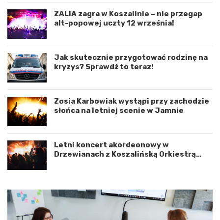
o
e
r
n
ZALIA zagra w Koszalinie – nie przegap
d
i
alt-popowej uczty 12 września!
y
e
n
d
a
r
c
o
Jak skutecznie przygotować rodzinę na
j
g
kryzys? Sprawdź to teraz!
ę
o
r
w
o
e
Zosia Karbowiak wystąpi przy zachodzie
z
p
słońca na letniej scenie w Jamnie
w
o
o
d
j
K
u
o
Letni koncert akordeonowy w
m
s
Drzewianach z Koszalińską Orkiestrą
i
z
AKORD
ę
a
d
l
z
i
y
n
W
e
o
m