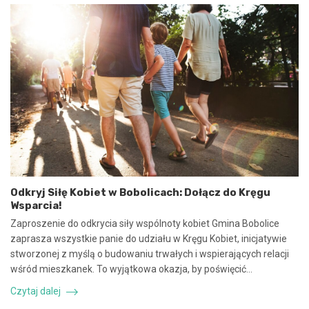
n
2
i
0
e
2
u
5
m
:
o
N
w
i
y
e
n
b
a
e
w
z
s
p
p
i
ó
e
Odkryj Siłę Kobiet w Bobolicach: Dołącz do Kręgu
ł
c
Wsparcia!
p
z
r
n
Zaproszenie do odkrycia siły wspólnoty kobiet Gmina Bobolice
a
e
zaprasza wszystkie panie do udziału w Kręgu Kobiet, inicjatywie
c
z
stworzonej z myślą o budowaniu trwałych i wspierających relacji
ę
d
wśród mieszkanek. To wyjątkowa okazja, by poświęcić…
i
a
k
r
Czytaj dalej
o
z