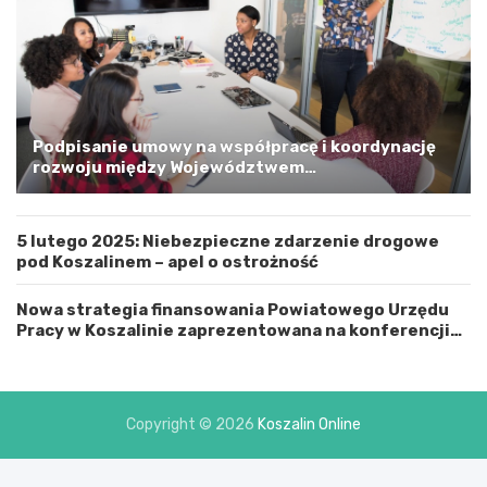
s
k
i
m
a
G
m
Podpisanie umowy na współpracę i koordynację
i
rozwoju między Województwem
n
Zachodniopomorskim a Gminą Miastem Koszalin
ą
M
5 lutego 2025: Niebezpieczne zdarzenie drogowe
i
pod Koszalinem – apel o ostrożność
a
s
t
Nowa strategia finansowania Powiatowego Urzędu
e
Pracy w Koszalinie zaprezentowana na konferencji
m
prasowej
K
o
s
Copyright © 2026
Koszalin Online
z
a
l