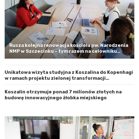
j
–
e
a
w
p
ó
e
d
l
z
o
t
o
w
s
Rusza kolejna renowacja kościoła pw. Narodzenia
e
t
NMP w Szczecinku – tym razem na celowniku
m
r
zachodnia elewacja i główne wejście
Z
o
a
ż
Unikatowa wizyta studyjna z Koszalina do Kopenhagi
c
n
w ramach projektu zielonej transformacji
h
o
energetycznej
o
ś
d
ć
Koszalin otrzymuje ponad 7 milionów złotych na
n
budowę innowacyjnego żłobka miejskiego
i
o
p
o
m
o
r