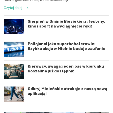
i
a
k
r
Czytaj dalej
o
z
o
e
r
n
Sierpień w Gminie Biesiekierz: festyny,
d
i
kino i sport na wyciągnięcie ręki!
y
e
n
d
a
r
c
o
Policjanci jako superbohaterowie:
j
g
Szybka akcja w Mielnie buduje zaufanie
ę
o
r
w
o
e
Kierowcy, uwaga: jeden pas w kierunku
z
p
Koszalina już dostępny!
w
o
o
d
j
K
u
o
Odkryj Mieleńskie atrakcje z naszą nową
m
s
aplikacją!
i
z
ę
a
d
l
z
i