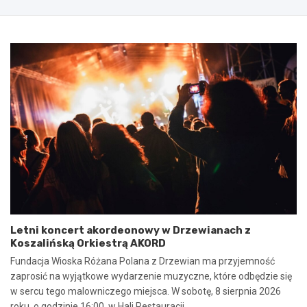
i
e
s
g
a
o
n
2
i
0
e
2
u
5
m
:
o
N
w
i
y
e
n
b
a
e
w
z
s
p
p
i
ó
e
Letni koncert akordeonowy w Drzewianach z
ł
c
Koszalińską Orkiestrą AKORD
p
z
r
n
Fundacja Wioska Różana Polana z Drzewian ma przyjemność
a
e
zaprosić na wyjątkowe wydarzenie muzyczne, które odbędzie się
c
z
w sercu tego malowniczego miejsca. W sobotę, 8 sierpnia 2026
ę
d
roku, o godzinie 16:00, w Hali Restauracji…