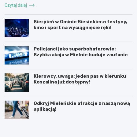
Czytaj dalej
Sierpień w Gminie Biesiekierz: festyny,
kino i sport na wyciągnięcie ręki!
Policjanci jako superbohaterowie:
Szybka akcja w Mielnie buduje zaufanie
Kierowcy, uwaga: jeden pas w kierunku
Koszalina już dostępny!
Odkryj Mieleńskie atrakcje z naszą nową
aplikacją!
P
5
o
l
d
u
p
t