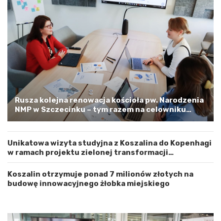
y
n
W
e
o
m
j
–
e
a
w
p
ó
e
d
l
z
o
t
o
w
s
Rusza kolejna renowacja kościoła pw. Narodzenia
e
t
NMP w Szczecinku – tym razem na celowniku
m
r
zachodnia elewacja i główne wejście
Z
o
a
ż
Unikatowa wizyta studyjna z Koszalina do Kopenhagi
c
n
w ramach projektu zielonej transformacji
h
o
energetycznej
o
ś
d
ć
Koszalin otrzymuje ponad 7 milionów złotych na
n
budowę innowacyjnego żłobka miejskiego
i
o
p
o