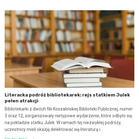
s
g
a
o
n
2
i
0
e
2
u
5
m
:
o
N
w
i
y
e
n
b
a
e
w
z
s
p
p
i
ó
e
Literacka podróż bibliotekarek: rejs statkiem Julek
ł
c
pełen atrakcji
p
z
r
n
Bibliotekarki z dwóch filii Koszalińskiej Biblioteki Publicznej, numer
a
e
3 oraz 12, zorganizowały nietypowe wydarzenie, które odbyło się
c
z
na pokładzie statku Julek. W ramach tej niezwykłej podróży,
ę
d
uczestnicy mieli okazję delektować się literaturą i…
i
a
k
r