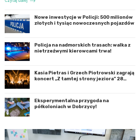
Czytaj dalej
o
z
o
e
r
n
Nowe inwestycje w Policji: 500 milionów
d
i
złotych i tysiąc nowoczesnych pojazdów
y
e
n
d
a
r
c
o
Policja na nadmorskich trasach: walka z
j
g
nietrzeźwymi kierowcami trwa!
ę
o
r
w
o
e
Kasia Pietras i Grzech Piotrowski zagrają
z
p
koncert „Z tamtej strony jeziora” 28
w
o
sierpnia!
o
d
j
K
u
o
Eksperymentalna przygoda na
m
s
półkoloniach w Dobrzycy!
i
z
ę
a
d
l
z
i
y
n
W
e