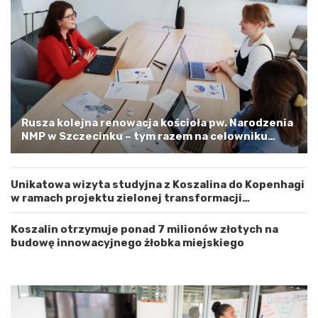
o
m
j
–
e
a
w
p
ó
e
d
l
z
o
t
o
w
s
Rusza kolejna renowacja kościoła pw. Narodzenia
e
t
NMP w Szczecinku – tym razem na celowniku
m
r
zachodnia elewacja i główne wejście
Z
o
a
ż
Unikatowa wizyta studyjna z Koszalina do Kopenhagi
c
n
w ramach projektu zielonej transformacji
h
o
energetycznej
o
ś
d
ć
Koszalin otrzymuje ponad 7 milionów złotych na
n
budowę innowacyjnego żłobka miejskiego
i
o
p
o
m