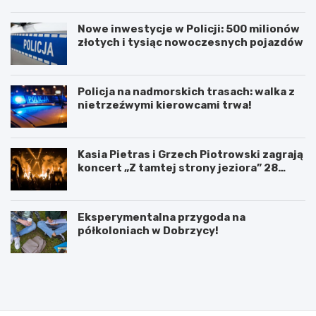
Nowe inwestycje w Policji: 500 milionów
złotych i tysiąc nowoczesnych pojazdów
Policja na nadmorskich trasach: walka z
nietrzeźwymi kierowcami trwa!
Kasia Pietras i Grzech Piotrowski zagrają
koncert „Z tamtej strony jeziora” 28
sierpnia!
Eksperymentalna przygoda na
półkoloniach w Dobrzycy!
P
5
o
l
d
u
p
t
i
e