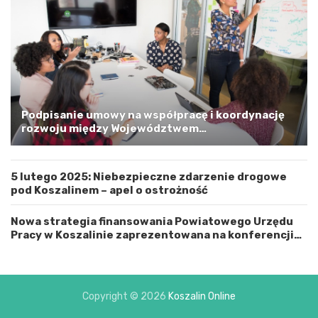
o
r
s
k
i
m
a
G
m
Podpisanie umowy na współpracę i koordynację
i
rozwoju między Województwem
n
Zachodniopomorskim a Gminą Miastem Koszalin
ą
M
5 lutego 2025: Niebezpieczne zdarzenie drogowe
i
pod Koszalinem – apel o ostrożność
a
s
t
Nowa strategia finansowania Powiatowego Urzędu
e
Pracy w Koszalinie zaprezentowana na konferencji
m
prasowej
K
o
s
Copyright © 2026
Koszalin Online
z
a