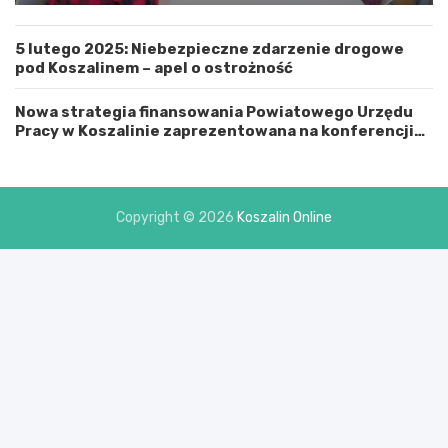
ą
M
5 lutego 2025: Niebezpieczne zdarzenie drogowe
i
pod Koszalinem – apel o ostrożność
a
s
t
Nowa strategia finansowania Powiatowego Urzędu
e
Pracy w Koszalinie zaprezentowana na konferencji
m
prasowej
K
o
s
Copyright © 2026
Koszalin Online
z
a
l
i
n