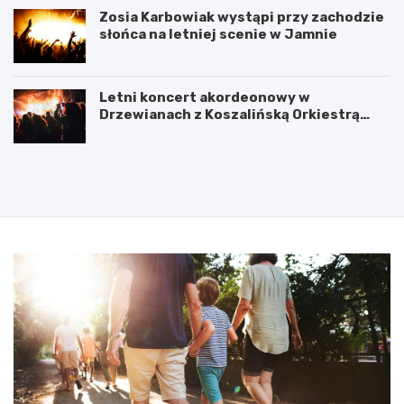
Zosia Karbowiak wystąpi przy zachodzie
słońca na letniej scenie w Jamnie
Letni koncert akordeonowy w
Drzewianach z Koszalińską Orkiestrą
AKORD
P
5
o
l
d
u
p
t
i
e
s
g
a
o
n
2
i
0
e
2
u
5
m
:
o
N
w
i
y
e
n
b