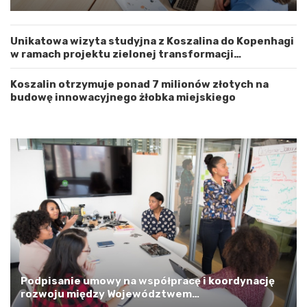
m
r
zachodnia elewacja i główne wejście
Z
o
a
ż
Unikatowa wizyta studyjna z Koszalina do Kopenhagi
c
n
w ramach projektu zielonej transformacji
h
o
energetycznej
o
ś
d
ć
Koszalin otrzymuje ponad 7 milionów złotych na
n
budowę innowacyjnego żłobka miejskiego
i
o
p
o
m
o
r
s
k
i
m
a
G
m
Podpisanie umowy na współpracę i koordynację
i
rozwoju między Województwem
n
Zachodniopomorskim a Gminą Miastem Koszalin