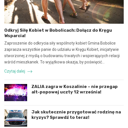
a
e
w
z
s
p
p
i
ó
e
Odkryj Siłę Kobiet w Bobolicach: Dołącz do Kręgu
ł
c
Wsparcia!
p
z
r
n
Zaproszenie do odkrycia siły wspólnoty kobiet Gmina Bobolice
a
e
zaprasza wszystkie panie do udziału w Kręgu Kobiet, inicjatywie
c
z
stworzonej z myślą o budowaniu trwałych i wspierających relacji
ę
d
wśród mieszkanek. To wyjątkowa okazja, by poświęcić…
i
a
k
r
Czytaj dalej
o
z
o
e
r
n
ZALIA zagra w Koszalinie – nie przegap
d
i
alt-popowej uczty 12 września!
y
e
n
d
a
r
c
o
Jak skutecznie przygotować rodzinę na
j
g
kryzys? Sprawdź to teraz!
ę
o