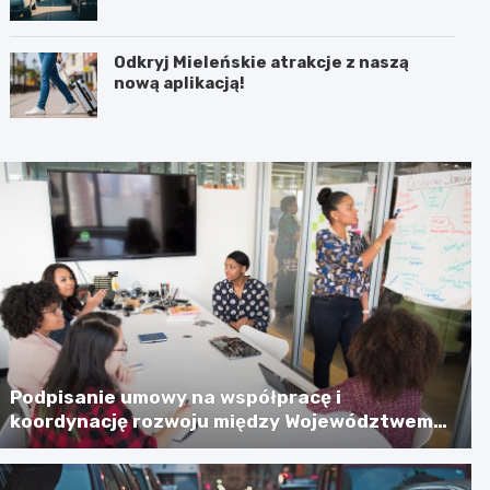
Odkryj Mieleńskie atrakcje z naszą
nową aplikacją!
Podpisanie umowy na współpracę i
koordynację rozwoju między Województwem
Zachodniopomorskim a Gminą Miastem
Koszalin