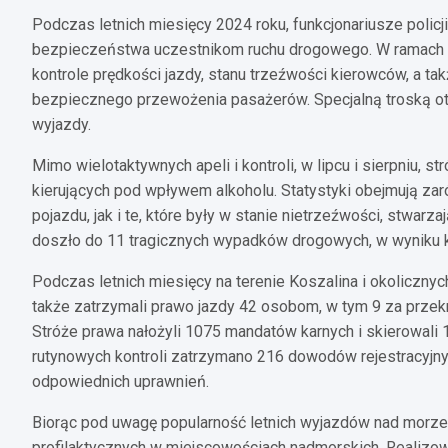
Podczas letnich miesięcy 2024 roku, funkcjonariusze policj
bezpieczeństwa uczestnikom ruchu drogowego. W ramach a
kontrole prędkości jazdy, stanu trzeźwości kierowców, a t
bezpiecznego przewożenia pasażerów. Specjalną troską o
wyjazdy.
Mimo wielotaktywnych apeli i kontroli, w lipcu i sierpniu, 
kierujących pod wpływem alkoholu. Statystyki obejmują za
pojazdu, jak i te, które były w stanie nietrzeźwości, stwa
doszło do 11 tragicznych wypadków drogowych, w wyniku k
Podczas letnich miesięcy na terenie Koszalina i okolicznyc
także zatrzymali prawo jazdy 42 osobom, w tym 9 za prz
Stróże prawa nałożyli 1075 mandatów karnych i skierowali 1
rutynowych kontroli zatrzymano 216 dowodów rejestracyjny
odpowiednich uprawnień.
Biorąc pod uwagę popularność letnich wyjazdów nad morze,
profilaktycznych w miejscowościach nadmorskich. Realizowali