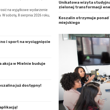
Unikatowa wizyta studyjna
zielonej transformacji en
osić na wyjątkowe wydarzenie
 W sobotę, 8 sierpnia 2026 roku,
Koszalin otrzymuje ponad
miejskiego
ino i sport na wyciągnięcie
a akcja w Mielnie buduje
oszalina już dostępny!
aplikacją!