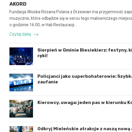
AKORD
Fundacja Wioska Różana Polana z Drzewian ma przyjemność zapr
muzyczne, które odbędzie się w sercu tego malowniczego miejsca.
o godzinie 16:00, w Hali Restauracji…
Czytaj dalej
Sierpień w Gminie Biesiekierz: festyny, k
ręki!
Policjanci jako superbohaterowie: Szybk
zaufanie
Kierowcy, uwaga: jeden pas w kierunku K
Odkryj Mieleńskie atrakcje z naszą nową 