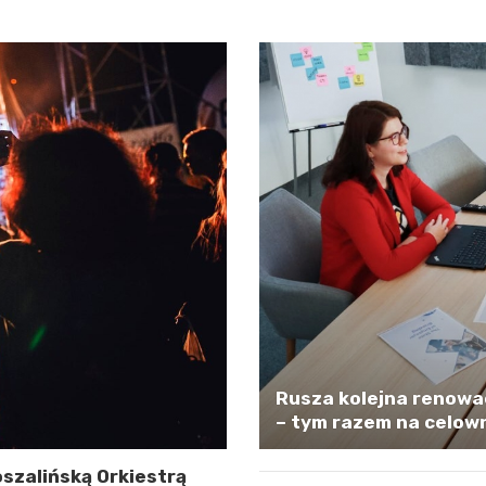
Rusza kolejna renowa
– tym razem na celown
szalińską Orkiestrą