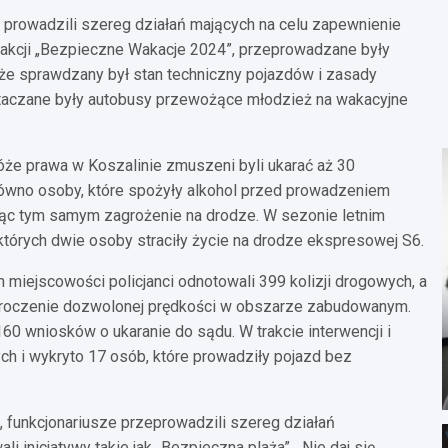
i prowadzili szereg działań mających na celu zapewnienie
kcji „Bezpieczne Wakacje 2024”, przeprowadzane były
akże sprawdzany był stan techniczny pojazdów i zasady
taczane były autobusy przewożące młodzież na wakacyjne
stróże prawa w Koszalinie zmuszeni byli ukarać aż 30
równo osoby, które spożyły alkohol przed prowadzeniem
rzając tym samym zagrożenie na drodze. W sezonie letnim
tórych dwie osoby straciły życie na drodze ekspresowej S6.
h miejscowości policjanci odnotowali 399 kolizji drogowych, a
ekroczenie dozwolonej prędkości w obszarze zabudowanym.
60 wniosków o ukaranie do sądu. W trakcie interwencji i
ch i wykryto 17 osób, które prowadziły pojazd bez
 funkcjonariusze przeprowadzili szereg działań
 inicjatywy takie jak „Bezpieczna plaża”, „Nie daj się