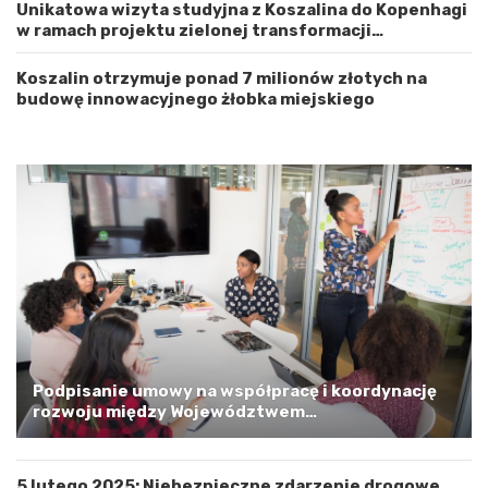
Unikatowa wizyta studyjna z Koszalina do Kopenhagi
c
n
w ramach projektu zielonej transformacji
h
o
energetycznej
o
ś
d
ć
Koszalin otrzymuje ponad 7 milionów złotych na
n
budowę innowacyjnego żłobka miejskiego
i
o
p
o
m
o
r
s
k
i
m
a
G
m
Podpisanie umowy na współpracę i koordynację
i
rozwoju między Województwem
n
Zachodniopomorskim a Gminą Miastem Koszalin
ą
M
5 lutego 2025: Niebezpieczne zdarzenie drogowe