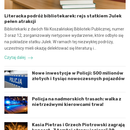
p
i
ó
e
Literacka podróż bibliotekarek: rejs statkiem Julek
ł
c
pełen atrakcji
p
z
r
n
Bibliotekarki z dwóch filii Koszalińskiej Biblioteki Publicznej, numer
a
e
3 oraz 12, zorganizowały nietypowe wydarzenie, które odbyło się
c
z
na pokładzie statku Julek. W ramach tej niezwykłej podróży,
ę
d
uczestnicy mieli okazję delektować się literaturą i…
i
a
k
r
Czytaj dalej
o
z
o
e
r
n
Nowe inwestycje w Policji: 500 milionów
d
i
złotych i tysiąc nowoczesnych pojazdów
y
e
n
d
a
r
c
o
Policja na nadmorskich trasach: walka z
j
g
nietrzeźwymi kierowcami trwa!
ę
o
r
w
o
e
Kasia Pietras i Grzech Piotrowski zagrają
z
p