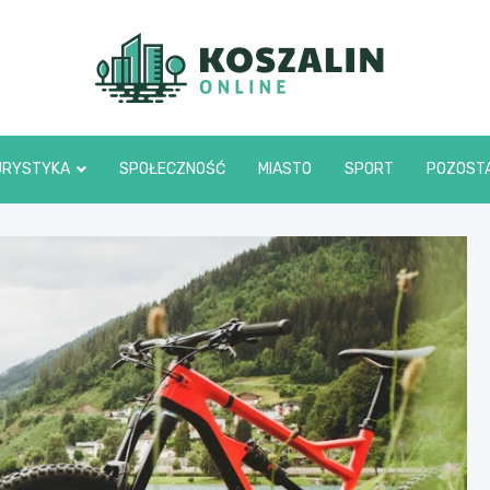
Kosza
URYSTYKA
SPOŁECZNOŚĆ
MIASTO
SPORT
POZOST