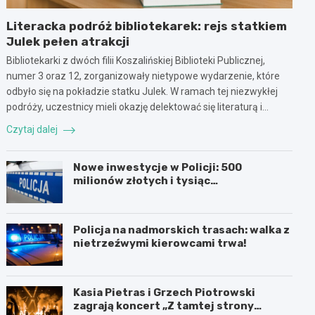
Literacka podróż bibliotekarek: rejs statkiem
Julek pełen atrakcji
Bibliotekarki z dwóch filii Koszalińskiej Biblioteki Publicznej,
numer 3 oraz 12, zorganizowały nietypowe wydarzenie, które
odbyło się na pokładzie statku Julek. W ramach tej niezwykłej
podróży, uczestnicy mieli okazję delektować się literaturą i…
Czytaj dalej
Nowe inwestycje w Policji: 500
milionów złotych i tysiąc
nowoczesnych pojazdów
Policja na nadmorskich trasach: walka z
nietrzeźwymi kierowcami trwa!
Kasia Pietras i Grzech Piotrowski
zagrają koncert „Z tamtej strony