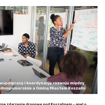
współpracę i koordynację rozwoju między
niopomorskim a Gminą Miastem Koszalin
zne zdarzenie drogowe pod Koszalinem – apel o