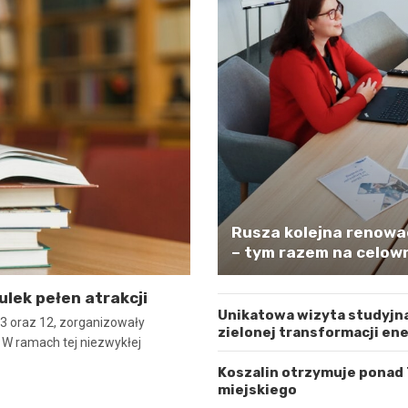
Rusza kolejna renowa
– tym razem na celown
ulek pełen atrakcji
Unikatowa wizyta studyjna
er 3 oraz 12, zorganizowały
zielonej transformacji en
. W ramach tej niezwykłej
Koszalin otrzymuje ponad
miejskiego