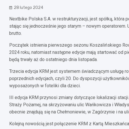
28 lutego 2024
Nextbike Polska S.A. w restrukturyzacji, jest spółką, która 
stając się jednocześnie jego starym – nowym operatorem. 
brutto.
Początek istnienia pierwszego sezonu Koszalińskiego Row
2024 roku, natomiast następne edycje mają startować od 
będą trwały aż do ostatniego dnia listopada.
Trzecia edycja KRM jest systemem świadczącym usługę rowe
poprzednich edycjach, czyli 20. Do dyspozycji użytkowni
wyposażonych w foteliki dla dzieci.
III edycja KRM przynosi zmiany dotyczące lokalizacji stacji.
Straży Pożarnej, na skrzyżowaniu ulic Wańkowicza i Władysł
obecnie znajdują się na Chełmoniewie, w Zagórzynie i na ulic
Kolejną nowością jest połączenie KRM z Kartą Mieszkańca