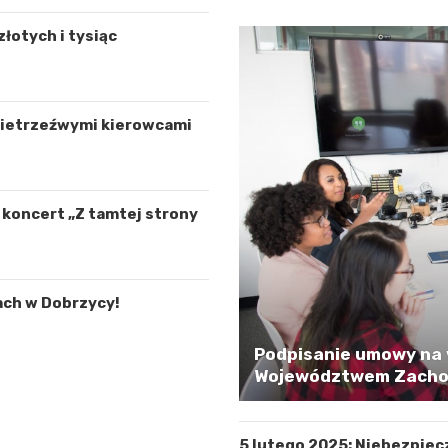
łotych i tysiąc
 nietrzeźwymi kierowcami
ą koncert „Z tamtej strony
ach w Dobrzycy!
Podpisanie umowy na 
Województwem Zachod
5 lutego 2025: Niebezpiec