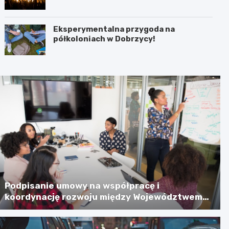
jeziora” 28 sierpnia!
Eksperymentalna przygoda na
półkoloniach w Dobrzycy!
Podpisanie umowy na współpracę i
koordynację rozwoju między Województwem
Zachodniopomorskim a Gminą Miastem
Koszalin