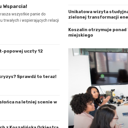
u Wsparcia!
Unikatowa wizyta studyjna
prasza wszystkie panie do
zielonej transformacji en
 trwałych i wspierających relacji
Koszalin otrzymuje ponad
miejskiego
lt-popowej uczty 12
kryzys? Sprawdź to teraz!
łońca na letniej scenie w
h z Koszalińską Orkiestrą