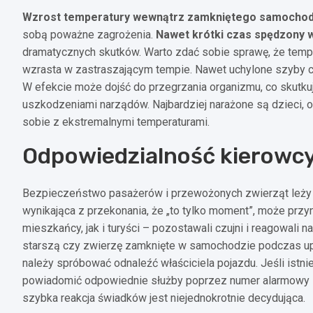
Wzrost temperatury wewnątrz zamkniętego samocho
sobą poważne zagrożenia.
Nawet krótki czas spędzony 
dramatycznych skutków. Warto zdać sobie sprawę, że tem
wzrasta w zastraszającym tempie. Nawet uchylone szyby cz
W efekcie może dojść do przegrzania organizmu, co skutku
uszkodzeniami narządów. Najbardziej narażone są dzieci, o
sobie z ekstremalnymi temperaturami.
Odpowiedzialność kierowcy
Bezpieczeństwo pasażerów i przewożonych zwierząt leży w 
wynikająca z przekonania, że „to tylko moment”, może przy
mieszkańcy, jak i turyści – pozostawali czujni i reagowali 
starszą czy zwierzę zamknięte w samochodzie podczas upa
należy spróbować odnaleźć właściciela pojazdu. Jeśli istnie
powiadomić odpowiednie służby poprzez numer alarmowy 11
szybka reakcja świadków jest niejednokrotnie decydująca.