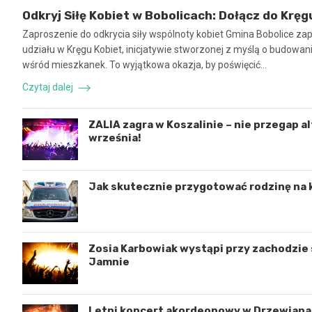
Odkryj Siłę Kobiet w Bobolicach: Dołącz do Kręg
Zaproszenie do odkrycia siły wspólnoty kobiet Gmina Bobolice za
udziału w Kręgu Kobiet, inicjatywie stworzonej z myślą o budowaniu
wśród mieszkanek. To wyjątkowa okazja, by poświęcić…
Czytaj dalej
ZALIA zagra w Koszalinie – nie przegap a
września!
Jak skutecznie przygotować rodzinę na 
Zosia Karbowiak wystąpi przy zachodzie s
Jamnie
Letni koncert akordeonowy w Drzewianac