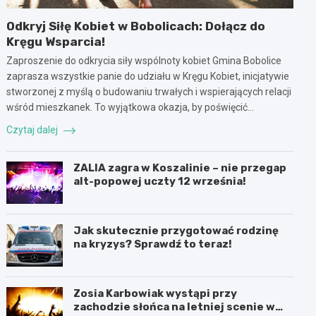
Odkryj Siłę Kobiet w Bobolicach: Dołącz do
Kręgu Wsparcia!
Zaproszenie do odkrycia siły wspólnoty kobiet Gmina Bobolice
zaprasza wszystkie panie do udziału w Kręgu Kobiet, inicjatywie
stworzonej z myślą o budowaniu trwałych i wspierających relacji
wśród mieszkanek. To wyjątkowa okazja, by poświęcić…
Czytaj dalej
ZALIA zagra w Koszalinie – nie przegap
alt-popowej uczty 12 września!
Jak skutecznie przygotować rodzinę
na kryzys? Sprawdź to teraz!
Zosia Karbowiak wystąpi przy
zachodzie słońca na letniej scenie w