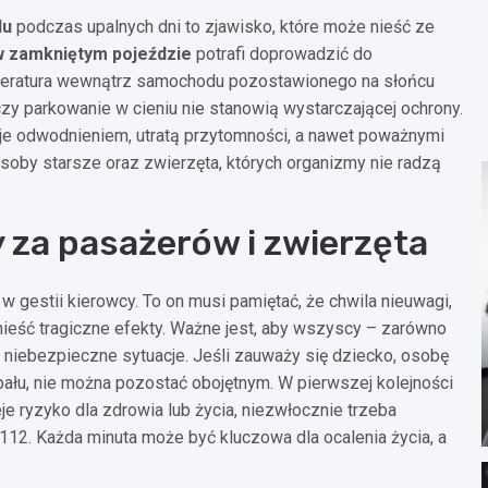
du
podczas upalnych dni to zjawisko, które może nieść ze
w zamkniętym pojeździe
potrafi doprowadzić do
peratura wewnątrz samochodu pozostawionego na słońcu
y parkowanie w cieniu nie stanowią wystarczającej ochrony.
je odwodnieniem, utratą przytomności, a nawet poważnymi
soby starsze oraz zwierzęta, których organizmy nie radzą
 za pasażerów i zwierzęta
gestii kierowcy. To on musi pamiętać, że chwila nieuwagi,
nieść tragiczne efekty. Ważne jest, aby wszyscy – zarówno
na niebezpieczne sytuacje. Jeśli zauważy się dziecko, osobę
łu, nie można pozostać obojętnym. W pierwszej kolejności
je ryzyko dla zdrowia lub życia, niezwłocznie trzeba
2. Każda minuta może być kluczowa dla ocalenia życia, a