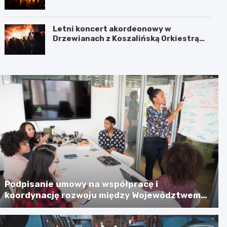
Jamnie
Letni koncert akordeonowy w
Drzewianach z Koszalińską Orkiestrą
AKORD
Podpisanie umowy na współpracę i
koordynację rozwoju między Województwem
Zachodniopomorskim a Gminą Miastem
Koszalin