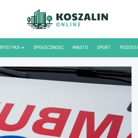
Kosza
URYSTYKA
SPOŁECZNOŚĆ
MIASTO
SPORT
POZOST