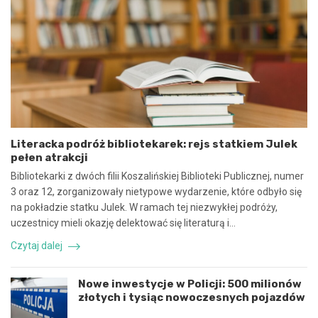
m
:
o
N
w
i
y
e
n
b
a
e
w
z
s
p
p
i
ó
e
Literacka podróż bibliotekarek: rejs statkiem Julek
ł
c
pełen atrakcji
p
z
r
n
Bibliotekarki z dwóch filii Koszalińskiej Biblioteki Publicznej, numer
a
e
3 oraz 12, zorganizowały nietypowe wydarzenie, które odbyło się
c
z
na pokładzie statku Julek. W ramach tej niezwykłej podróży,
ę
d
uczestnicy mieli okazję delektować się literaturą i…
i
a
k
r
Czytaj dalej
o
z
o
e
r
n
Nowe inwestycje w Policji: 500 milionów
d
i
złotych i tysiąc nowoczesnych pojazdów
y
e