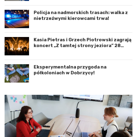
n
d
a
r
c
o
Policja na nadmorskich trasach: walka z
j
g
nietrzeźwymi kierowcami trwa!
ę
o
r
w
o
e
Kasia Pietras i Grzech Piotrowski zagrają
z
p
koncert „Z tamtej strony jeziora” 28
w
o
sierpnia!
o
d
j
K
u
o
Eksperymentalna przygoda na
m
s
półkoloniach w Dobrzycy!
i
z
ę
a
d
l
z
i
y
n
W
e
o
m
j
–
e
a
w
p
ó
e