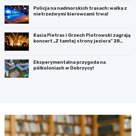
Policja na nadmorskich trasach: walka z
nietrzeźwymi kierowcami trwa!
Kasia Pietras i Grzech Piotrowski zagrają
koncert „Z tamtej strony jeziora” 28
sierpnia!
Eksperymentalna przygoda na
półkoloniach w Dobrzycy!
P
5
o
l
d
u
p
t
i
e
s
g
a
o
n
2
i
0
e
2
u
5