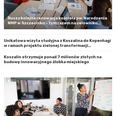
d
l
z
o
t
o
w
s
Rusza kolejna renowacja kościoła pw. Narodzenia
e
t
NMP w Szczecinku – tym razem na celowniku
m
r
zachodnia elewacja i główne wejście
Z
o
a
ż
Unikatowa wizyta studyjna z Koszalina do Kopenhagi
c
n
w ramach projektu zielonej transformacji
h
o
energetycznej
o
ś
d
ć
Koszalin otrzymuje ponad 7 milionów złotych na
n
budowę innowacyjnego żłobka miejskiego
i
o
p
o
m
o
r
s
k
i
m