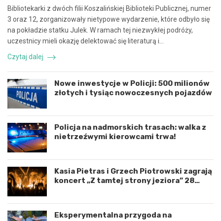
r
n
Bibliotekarki z dwóch filii Koszalińskiej Biblioteki Publicznej, numer
a
e
3 oraz 12, zorganizowały nietypowe wydarzenie, które odbyło się
c
z
na pokładzie statku Julek. W ramach tej niezwykłej podróży,
ę
d
uczestnicy mieli okazję delektować się literaturą i…
i
a
k
r
Czytaj dalej
o
z
o
e
r
n
Nowe inwestycje w Policji: 500 milionów
d
i
złotych i tysiąc nowoczesnych pojazdów
y
e
n
d
a
r
c
o
Policja na nadmorskich trasach: walka z
j
g
nietrzeźwymi kierowcami trwa!
ę
o
r
w
o
e
Kasia Pietras i Grzech Piotrowski zagrają
z
p
koncert „Z tamtej strony jeziora” 28
w
o
sierpnia!
o
d
j
K
u
o
Eksperymentalna przygoda na
m
s