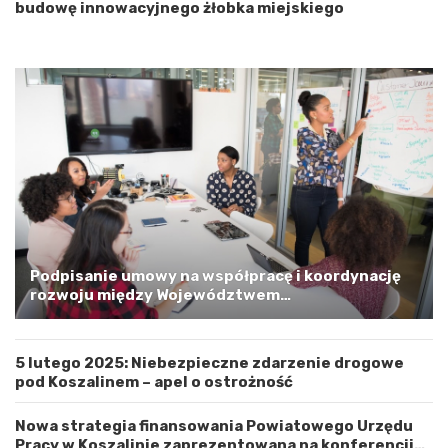
n
budowę innowacyjnego żłobka miejskiego
i
o
p
o
m
o
r
s
k
i
m
a
G
m
Podpisanie umowy na współpracę i koordynację
i
rozwoju między Województwem
n
Zachodniopomorskim a Gminą Miastem Koszalin
ą
M
5 lutego 2025: Niebezpieczne zdarzenie drogowe
i
pod Koszalinem – apel o ostrożność
a
s
t
Nowa strategia finansowania Powiatowego Urzędu
e
Pracy w Koszalinie zaprezentowana na konferencji