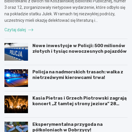
Bibliotekarki z dwóch filii Koszalińskiej Biblioteki Publicznej, numer
3 oraz 12, zorganizowały nietypowe wydarzenie, które odbyło się
na pokładzie statku Julek. W ramach tej niezwykłej podróży,
uczestnicy mieli okazję delektować się literaturą i…
Czytaj dalej
Nowe inwestycje w Policji: 500 milionów
złotych i tysiąc nowoczesnych pojazdów
Policja na nadmorskich trasach: walka z
nietrzeźwymi kierowcami trwa!
Kasia Pietras i Grzech Piotrowski zagrają
koncert „Z tamtej strony jeziora” 28
sierpnia!
Eksperymentalna przygoda na
półkoloniach w Dobrzycy!