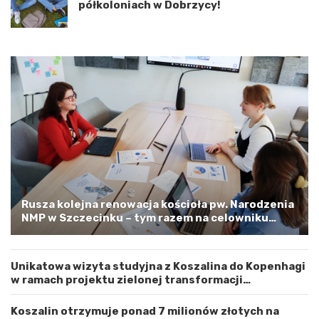
półkoloniach w Dobrzycy!
i
z
ę
a
d
l
z
i
y
n
W
e
o
m
j
–
e
a
w
p
ó
e
d
l
z
o
t
o
w
s
Rusza kolejna renowacja kościoła pw. Narodzenia
e
t
NMP w Szczecinku – tym razem na celowniku
m
r
zachodnia elewacja i główne wejście
Z
o
a
ż
Unikatowa wizyta studyjna z Koszalina do Kopenhagi
c
n
w ramach projektu zielonej transformacji
h
o
energetycznej
o
ś
d
ć
Koszalin otrzymuje ponad 7 milionów złotych na