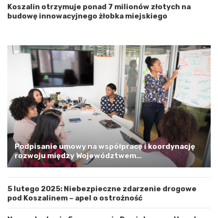
d
ć
Koszalin otrzymuje ponad 7 milionów złotych na
n
budowę innowacyjnego żłobka miejskiego
i
o
p
o
m
o
r
s
k
i
m
a
G
m
Podpisanie umowy na współpracę i koordynację
i
rozwoju między Województwem
n
Zachodniopomorskim a Gminą Miastem Koszalin
ą
M
5 lutego 2025: Niebezpieczne zdarzenie drogowe
i
pod Koszalinem – apel o ostrożność
a
s