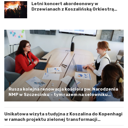
u
o
Letni koncert akordeonowy w
m
s
Drzewianach z Koszalińską Orkiestrą
i
z
AKORD
ę
a
d
l
z
i
y
n
W
e
o
m
j
–
e
a
w
p
ó
e
d
l
z
o
t
o
w
s
Rusza kolejna renowacja kościoła pw. Narodzenia
e
t
NMP w Szczecinku – tym razem na celowniku
m
r
zachodnia elewacja i główne wejście
Z
o
a
ż
Unikatowa wizyta studyjna z Koszalina do Kopenhagi
c
n
w ramach projektu zielonej transformacji
h
o
energetycznej
o
ś