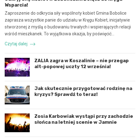
Wsparcia!
p
z
r
n
Zaproszenie do odkrycia siły wspólnoty kobiet Gmina Bobolice
a
e
zaprasza wszystkie panie do udziału w Kręgu Kobiet, inicjatywie
c
z
stworzonej z myślą o budowaniu trwałych i wspierających relacji
ę
d
wśród mieszkanek. To wyjątkowa okazja, by poświęcić…
i
a
k
r
Czytaj dalej
o
z
o
e
r
n
ZALIA zagra w Koszalinie – nie przegap
d
i
alt-popowej uczty 12 września!
y
e
n
d
a
r
c
o
Jak skutecznie przygotować rodzinę na
j
g
kryzys? Sprawdź to teraz!
ę
o
r
w
o
e
Zosia Karbowiak wystąpi przy zachodzie
z
p
słońca na letniej scenie w Jamnie
w
o
o
d
j
K