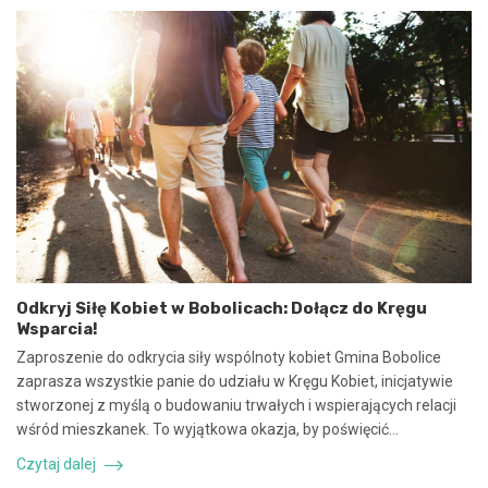
n
2
i
0
e
2
u
5
m
:
o
N
w
i
y
e
n
b
a
e
w
z
s
p
p
i
ó
e
Odkryj Siłę Kobiet w Bobolicach: Dołącz do Kręgu
ł
c
Wsparcia!
p
z
r
n
Zaproszenie do odkrycia siły wspólnoty kobiet Gmina Bobolice
a
e
zaprasza wszystkie panie do udziału w Kręgu Kobiet, inicjatywie
c
z
stworzonej z myślą o budowaniu trwałych i wspierających relacji
ę
d
wśród mieszkanek. To wyjątkowa okazja, by poświęcić…
i
a
k
r
Czytaj dalej
o
z