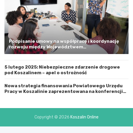
r
s
k
i
m
a
G
m
Podpisanie umowy na współpracę i koordynację
i
rozwoju między Województwem
n
Zachodniopomorskim a Gminą Miastem Koszalin
ą
M
5 lutego 2025: Niebezpieczne zdarzenie drogowe
i
pod Koszalinem – apel o ostrożność
a
s
t
Nowa strategia finansowania Powiatowego Urzędu
e
Pracy w Koszalinie zaprezentowana na konferencji
m
prasowej
K
o
s
Copyright © 2026
Koszalin Online
z
a
l