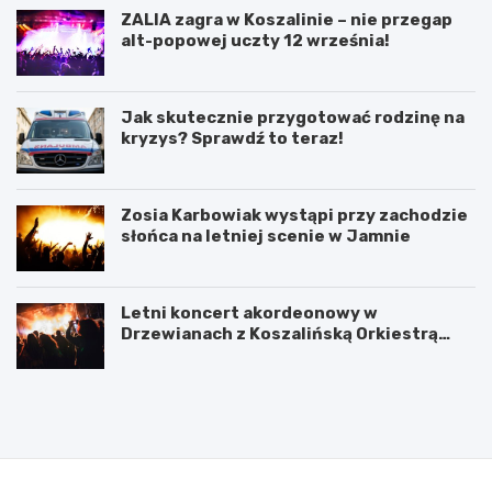
ZALIA zagra w Koszalinie – nie przegap
alt-popowej uczty 12 września!
Jak skutecznie przygotować rodzinę na
kryzys? Sprawdź to teraz!
Zosia Karbowiak wystąpi przy zachodzie
słońca na letniej scenie w Jamnie
Letni koncert akordeonowy w
Drzewianach z Koszalińską Orkiestrą
AKORD
P
5
o
l
d
u
p
t
i
e
s
g
a
o