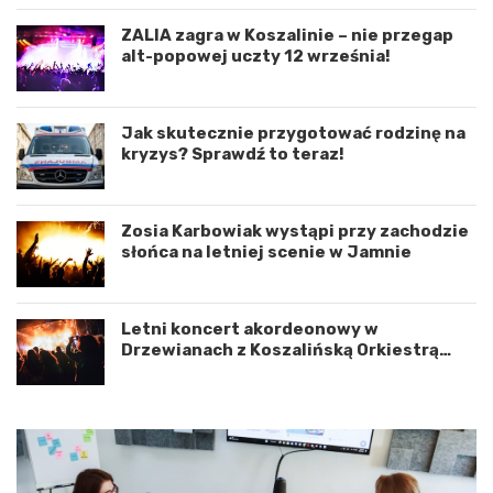
o
e
r
n
ZALIA zagra w Koszalinie – nie przegap
d
i
alt-popowej uczty 12 września!
y
e
n
d
a
r
c
o
Jak skutecznie przygotować rodzinę na
j
g
kryzys? Sprawdź to teraz!
ę
o
r
w
o
e
Zosia Karbowiak wystąpi przy zachodzie
z
p
słońca na letniej scenie w Jamnie
w
o
o
d
j
K
u
o
Letni koncert akordeonowy w
m
s
Drzewianach z Koszalińską Orkiestrą
i
z
AKORD
ę
a
d
l
z
i
y
n
W
e
o
m