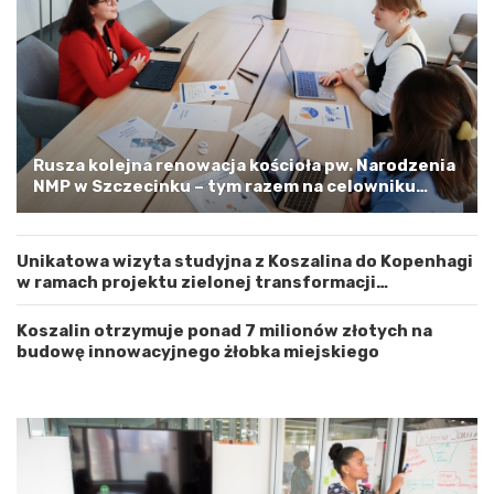
j
–
e
a
w
p
ó
e
d
l
z
o
t
o
w
s
Rusza kolejna renowacja kościoła pw. Narodzenia
e
t
NMP w Szczecinku – tym razem na celowniku
m
r
zachodnia elewacja i główne wejście
Z
o
a
ż
Unikatowa wizyta studyjna z Koszalina do Kopenhagi
c
n
w ramach projektu zielonej transformacji
h
o
energetycznej
o
ś
d
ć
Koszalin otrzymuje ponad 7 milionów złotych na
n
budowę innowacyjnego żłobka miejskiego
i
o
p
o
m
o