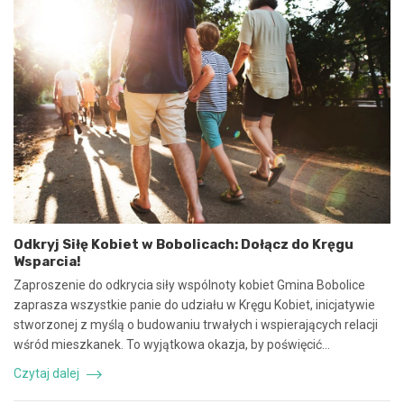
n
2
i
0
e
2
u
5
m
:
o
N
w
i
y
e
n
b
a
e
w
z
s
p
p
i
ó
e
Odkryj Siłę Kobiet w Bobolicach: Dołącz do Kręgu
ł
c
Wsparcia!
p
z
r
n
Zaproszenie do odkrycia siły wspólnoty kobiet Gmina Bobolice
a
e
zaprasza wszystkie panie do udziału w Kręgu Kobiet, inicjatywie
c
z
stworzonej z myślą o budowaniu trwałych i wspierających relacji
ę
d
wśród mieszkanek. To wyjątkowa okazja, by poświęcić…
i
a
k
r
Czytaj dalej
o
z
o
e