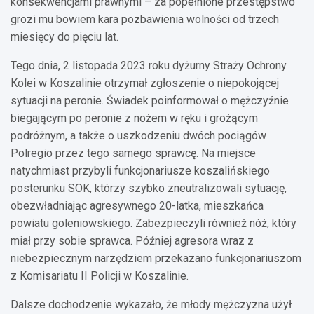
konsekwencjami prawnymi – za popełnione przestępstwo
grozi mu bowiem kara pozbawienia wolności od trzech
miesięcy do pięciu lat.
Tego dnia, 2 listopada 2023 roku dyżurny Straży Ochrony
Kolei w Koszalinie otrzymał zgłoszenie o niepokojącej
sytuacji na peronie. Świadek poinformował o mężczyźnie
biegającym po peronie z nożem w ręku i grożącym
podróżnym, a także o uszkodzeniu dwóch pociągów
Polregio przez tego samego sprawcę. Na miejsce
natychmiast przybyli funkcjonariusze koszalińskiego
posterunku SOK, którzy szybko zneutralizowali sytuację,
obezwładniając agresywnego 20-latka, mieszkańca
powiatu goleniowskiego. Zabezpieczyli również nóż, który
miał przy sobie sprawca. Później agresora wraz z
niebezpiecznym narzędziem przekazano funkcjonariuszom
z Komisariatu II Policji w Koszalinie.
Dalsze dochodzenie wykazało, że młody mężczyzna użył