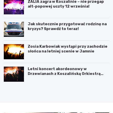
ZALIA zagra w Koszalinie – nie przegap
alt-popowej uczty 12 września!
Jak skutecznie przygotować rodzinę na
kryzys? Sprawdź to teraz!
Zosia Karbowiak wystąpi przy zachodzie
słońca na letniej scenie w Jamnie
Letni koncert akordeonowy w
Drzewianach z Koszalińską Orkiestrą
AKORD
P
5
o
l
d
u
p
t
i
e
s
g
a
o