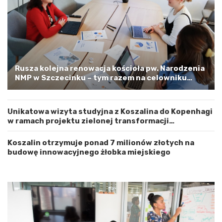
j
–
e
a
w
p
ó
e
d
l
z
o
t
o
w
s
Rusza kolejna renowacja kościoła pw. Narodzenia
e
t
NMP w Szczecinku – tym razem na celowniku
m
r
zachodnia elewacja i główne wejście
Z
o
a
ż
Unikatowa wizyta studyjna z Koszalina do Kopenhagi
c
n
w ramach projektu zielonej transformacji
h
o
energetycznej
o
ś
d
ć
Koszalin otrzymuje ponad 7 milionów złotych na
n
budowę innowacyjnego żłobka miejskiego
i
o
p
o
m
o
r