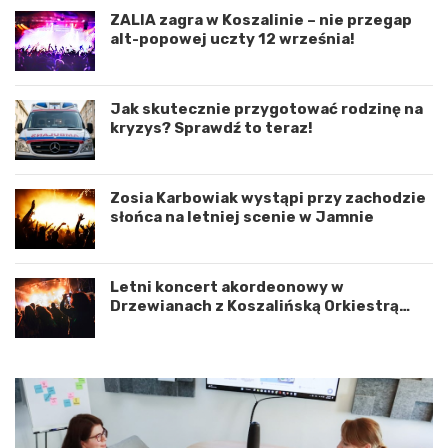
r
n
ZALIA zagra w Koszalinie – nie przegap
d
i
alt-popowej uczty 12 września!
y
e
n
d
a
r
c
o
Jak skutecznie przygotować rodzinę na
j
g
kryzys? Sprawdź to teraz!
ę
o
r
w
o
e
Zosia Karbowiak wystąpi przy zachodzie
z
p
słońca na letniej scenie w Jamnie
w
o
o
d
j
K
u
o
Letni koncert akordeonowy w
m
s
Drzewianach z Koszalińską Orkiestrą
i
z
AKORD
ę
a
d
l
z
i
y
n
W
e
o
m