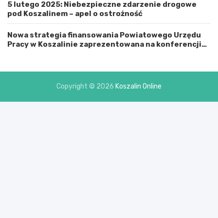
5 lutego 2025: Niebezpieczne zdarzenie drogowe
i
pod Koszalinem – apel o ostrożność
a
s
t
Nowa strategia finansowania Powiatowego Urzędu
e
Pracy w Koszalinie zaprezentowana na konferencji
m
prasowej
K
o
s
Copyright © 2026
Koszalin Online
z
a
l
i
n