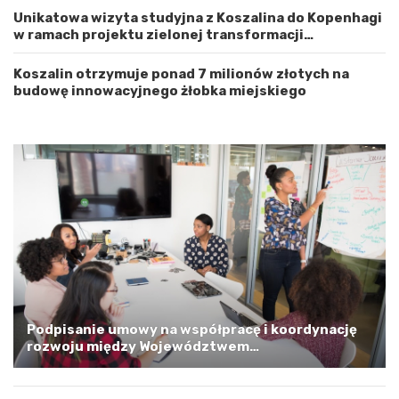
a
ż
Unikatowa wizyta studyjna z Koszalina do Kopenhagi
c
n
w ramach projektu zielonej transformacji
h
o
energetycznej
o
ś
d
ć
Koszalin otrzymuje ponad 7 milionów złotych na
n
budowę innowacyjnego żłobka miejskiego
i
o
p
o
m
o
r
s
k
i
m
a
G
m
Podpisanie umowy na współpracę i koordynację
i
rozwoju między Województwem
n
Zachodniopomorskim a Gminą Miastem Koszalin
ą
M