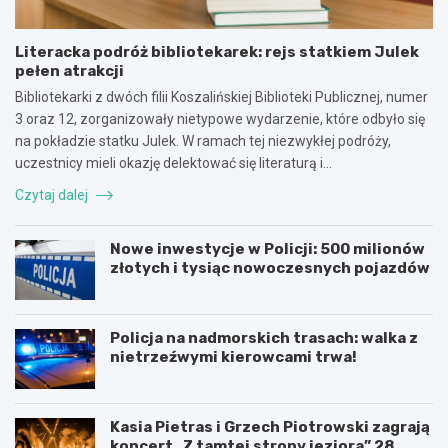
Literacka podróż bibliotekarek: rejs statkiem Julek
pełen atrakcji
Bibliotekarki z dwóch filii Koszalińskiej Biblioteki Publicznej, numer
3 oraz 12, zorganizowały nietypowe wydarzenie, które odbyło się
na pokładzie statku Julek. W ramach tej niezwykłej podróży,
uczestnicy mieli okazję delektować się literaturą i…
Czytaj dalej
Nowe inwestycje w Policji: 500 milionów
złotych i tysiąc nowoczesnych pojazdów
Policja na nadmorskich trasach: walka z
nietrzeźwymi kierowcami trwa!
Kasia Pietras i Grzech Piotrowski zagrają
koncert „Z tamtej strony jeziora” 28