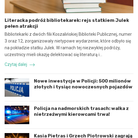
s
p
p
i
ó
e
Literacka podróż bibliotekarek: rejs statkiem Julek
ł
c
pełen atrakcji
p
z
r
n
Bibliotekarki z dwóch filii Koszalińskiej Biblioteki Publicznej, numer
a
e
3 oraz 12, zorganizowały nietypowe wydarzenie, które odbyło się
c
z
na pokładzie statku Julek. W ramach tej niezwykłej podróży,
ę
d
uczestnicy mieli okazję delektować się literaturą i…
i
a
k
r
Czytaj dalej
o
z
o
e
r
n
Nowe inwestycje w Policji: 500 milionów
d
i
złotych i tysiąc nowoczesnych pojazdów
y
e
n
d
a
r
c
o
Policja na nadmorskich trasach: walka z
j
g
nietrzeźwymi kierowcami trwa!
ę
o
r
w
o
e
Kasia Pietras i Grzech Piotrowski zagrają
z
p